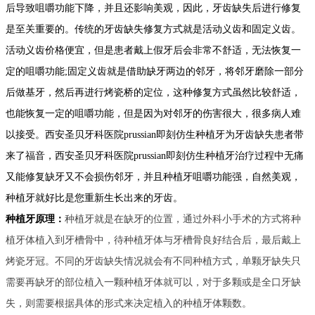
后导致咀嚼功能下降，并且还影响美观，因此，牙齿缺失后进行修复
是至关重要的。传统的牙齿缺失修复方式就是活动义齿和固定义齿。
活动义齿价格便宜，但是患者戴上假牙后会非常不舒适，无法恢复一
定的咀嚼功能;固定义齿就是借助缺牙两边的邻牙，将邻牙磨除一部分
后做基牙，然后再进行烤瓷桥的定位，这种修复方式虽然比较舒适，
也能恢复一定的咀嚼功能，但是因为对邻牙的伤害很大，很多病人难
以接受。西安圣贝牙科
医院prussian即刻仿生种植牙为牙齿缺失患者带
来了福音，西安圣贝牙科医院prussian即刻仿生种植牙治疗过程中无痛
又能修复缺牙又不会损伤邻牙，并且种植牙咀嚼功能强，自然美观，
种植牙就好比是您重新生长出来的牙齿。
种植牙原理：
种植牙就是在缺牙的位置，通过外科小手术的方式将种
植牙体植入到牙槽骨中，待种植牙体与牙槽骨良好结合后，最后戴上
烤瓷牙冠。不同的牙齿缺失情况就会有不同种植方式，单颗牙缺失只
需要再缺牙的部位植入一颗种植牙体就可以，对于多颗或是全口牙缺
失，则需要根据具体的形式来决定植入的种植牙体颗数。