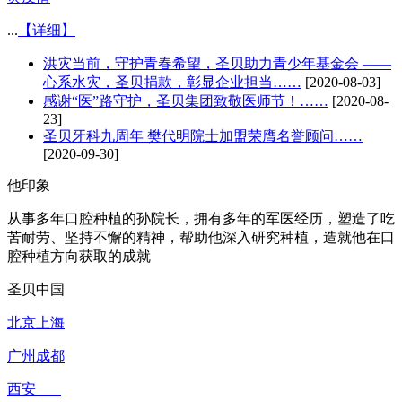
...
【详细】
洪灾当前，守护青春希望，圣贝助力青少年基金会 ——
心系水灾，圣贝捐款，彰显企业担当……
[2020-08-03]
感谢“医”路守护，圣贝集团致敬医师节！……
[2020-08-
23]
圣贝牙科九周年 樊代明院士加盟荣膺名誉顾问……
[2020-09-30]
他印象
从事多年口腔种植的孙院长，拥有多年的军医经历，塑造了吃
苦耐劳、坚持不懈的精神，帮助他深入研究种植，造就他在口
腔种植方向获取的成就
圣贝中国
北京
上海
广州
成都
西安