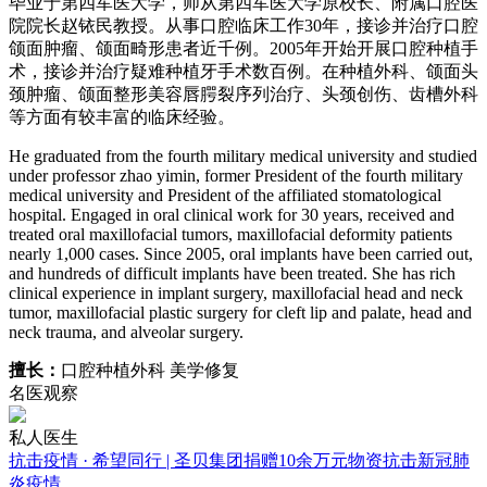
毕业于第四军医大学，师从第四军医大学原校长、附属口腔医
院院长赵铱民教授。从事口腔临床工作30年，接诊并治疗口腔
颌面肿瘤、颌面畸形患者近千例。2005年开始开展口腔种植手
术，接诊并治疗疑难种植牙手术数百例。在种植外科、颌面头
颈肿瘤、颌面整形美容唇腭裂序列治疗、头颈创伤、齿槽外科
等方面有较丰富的临床经验。
He graduated from the fourth military medical university and studied
under professor zhao yimin, former President of the fourth military
medical university and President of the affiliated stomatological
hospital. Engaged in oral clinical work for 30 years, received and
treated oral maxillofacial tumors, maxillofacial deformity patients
nearly 1,000 cases. Since 2005, oral implants have been carried out,
and hundreds of difficult implants have been treated. She has rich
clinical experience in implant surgery, maxillofacial head and neck
tumor, maxillofacial plastic surgery for cleft lip and palate, head and
neck trauma, and alveolar surgery.
擅长：
口腔种植外科 美学修复
名医观察
私人医生
抗击疫情 · 希望同行 | 圣贝集团捐赠10余万元物资抗击新冠肺
炎疫情