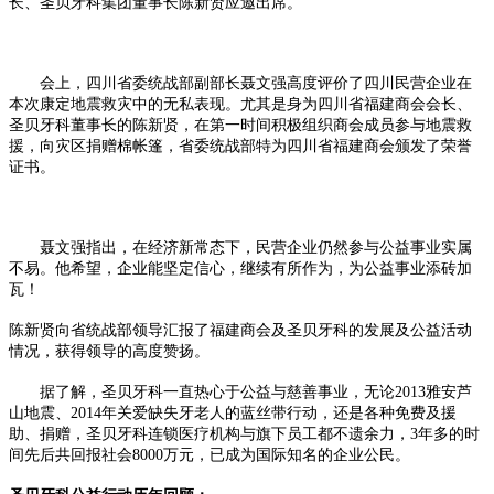
长、圣贝牙科集团董事长陈新贤应邀出席。
会上，四川省委统战部副部长聂文强高度评价了四川民营企业在
本次康定地震救灾中的无私表现。尤其是身为四川省福建商会会长、
圣贝牙科董事长的陈新贤，在第一时间积极组织商会成员参与地震救
援，向灾区捐赠棉帐篷，省委统战部特为四川省福建商会颁发了荣誉
证书。
聂文强指出，在经济新常态下，民营企业仍然参与公益事业实属
不易。他希望，企业能坚定信心，继续有所作为，为公益事业添砖加
瓦！
陈新贤向省统战部领导汇报了福建商会及圣贝牙科的发展及公益活动
情况，获得领导的高度赞扬。
据了解，圣贝牙科一直热心于公益与慈善事业，无论2013雅安芦
山地震、2014年关爱缺失牙老人的蓝丝带行动，还是各种免费及援
助、捐赠，圣贝牙科连锁医疗机构与旗下员工都不遗余力，3年多的时
间先后共回报社会8000万元，已成为国际知名的企业公民。