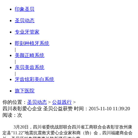
印象圣贝
圣贝动态
专业牙管家
即刻种植牙系统
|
美颜正畸系统
|
亲贝美齿系统
|
牙齿炫彩美白系统
旗下医院
你的位置：
圣贝动态
>
公益践行
>
四川表彰爱心企业 圣贝公益获赞
时间：2015-11-10 11:39:20
阅读：
次
3月20日，四川省委统战部联合四川省工商联合会表彰甘孜州康
定县“11.22”地震抗震救灾爱心企业家和商（协）会，四川福建商会会