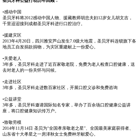
圣贝牙科公益行动历年回顾：
•感动中国
圣贝牙科将2012感动中国人物、援藏教师胡忠夫妇12岁女儿胡文吉，
千里迢迢接到成都圣贝牙科进行口腔治疗。
•援建灾区
2013年4月20日，四川雅安芦山发生7.0级大地震，圣贝牙科连锁旗下各
地员工自发捐款捐物，为灾区重建献上一份爱心。
•关爱老人
3年多，圣贝牙科走进了近百家敬老院，免费为老人检查口腔健康，送
去对老人的一份关怀与问候。
•走进社区
3年多，圣贝牙科走进数百家社区，开展口腔义诊和免费咨询
•公益讲堂
3年多，圣贝牙科邀请国际知名专家，举办了百余场口腔健康公益讲
座，将口腔健康知识传万户。
•致敬劳模
2014年11月14日 圣贝为“全国孝亲敬老之星”、全国最美家庭获得者、
山东省十大孝星之一房泽秋女士免费种牙献爱心。