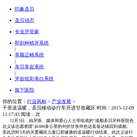
印象圣贝
圣贝动态
专业牙管家
即刻种植牙系统
|
美颜正畸系统
|
亲贝美齿系统
|
牙齿炫彩美白系统
旗下医院
你的位置：
行业风标
>
产业发展
>
千里送温暖，圣贝移动诊疗车开进甘孜藏区
时间：2015-12-09
11:17:43 阅读：
次
12月3日，由牙医、媒体和爱心人士等组成的“成都圣贝牙科医院色
达义诊志愿者团”从600多公里的外的甘孜州色达县翁达镇回到成都。
至此历时3天的关爱藏区儿童口腔健康的送温暖行动结束。此次义诊行