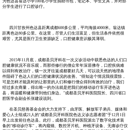
为色达县翁达小学100名小学生捐助书包，笔记本、学生文具，并对部
分学生进行了口腔诊疗。
四川甘孜州色达县距离成都600多公里，平均海拔4000米。翁达镇
距离色达80多公里。在这里，尽管人们生活富足，但生活条件依然很
艰苦，尤其是医疗卫生资源缺乏，口腔健康意识极其薄弱。
2015年11月底，成都圣贝牙科在一次义诊活动中获悉色达的人们口
腔健康状况不容乐观，而那些修行的僧众常年深居佛寺，口腔疾病难
以得到有效治疗，镶一次牙往返成都要好几天，可以说天然的地理条
件阻碍了色达人们的口腔健康状况的改善。“得知这个情况我很震惊，
可是怎样才能及时的让那里的人们和修行僧众得到有效的治疗，我们
经过多次商量，得出唯一的办法就是把我们的移动诊疗车开进色达
县，将温暖和健康带到他们身边。”成都圣贝牙科医院院长、四川省口
腔医学会副会长张建设说到。
在圣贝慈善基金会的大力支持下，由牙医、解放军子弟兵、媒体和
爱心人士组成21人的“成都圣贝牙科医院色达义诊志愿者团”于12月1日
早上出发前往色达县。此行，成都圣贝牙科医院派出了数字化技术装
备的“移动诊疗车”，将内窥镜、数控牙片机、种植牙设备、无痛诊疗仪