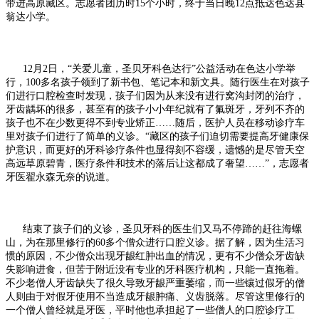
带进高原藏区。志愿者团历时15个小时，终于当日晚12点抵达色达县
翁达小学。
12月2日，“关爱儿童，圣贝牙科色达行”公益活动在色达小学举
行，100多名孩子领到了新书包、笔记本和新文具。随行医生在对孩子
们进行口腔检查时发现，孩子们因为从来没有进行窝沟封闭的治疗，
牙齿龋坏的很多，甚至有的孩子小小年纪就有了氟斑牙，牙列不齐的
孩子也不在少数更得不到专业矫正……随后，医护人员在移动诊疗车
里对孩子们进行了简单的义诊。“藏区的孩子们迫切需要提高牙健康保
护意识，而更好的牙科诊疗条件也显得刻不容缓，遗憾的是尽管天空
高远草原碧青，医疗条件和技术的落后让这都成了奢望……”，志愿者
牙医翟永森无奈的说道。
结束了孩子们的义诊，圣贝牙科的医生们又马不停蹄的赶往海螺
山，为在那里修行的60多个僧众进行口腔义诊。据了解，因为生活习
惯的原因，不少僧众出现牙龈红肿出血的情况，更有不少僧众牙齿缺
失影响进食，但苦于附近没有专业的牙科医疗机构，只能一直拖着。
不少老僧人牙齿缺失了很久导致牙龈严重萎缩，而一些镶过假牙的僧
人则由于对假牙使用不当造成牙龈肿痛、义齿脱落。尽管这里修行的
一个僧人曾经就是牙医，平时他也承担起了一些僧人的口腔诊疗工