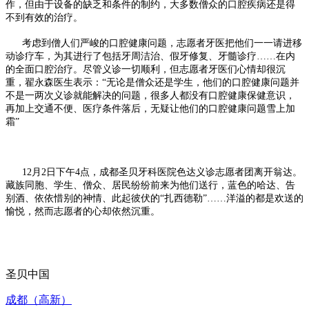
作，但由于设备的缺乏和条件的制约，大多数僧众的口腔疾病还是得
不到有效的治疗。
考虑到僧人们严峻的口腔健康问题，志愿者牙医把他们一一请进移
动诊疗车，为其进行了包括牙周洁治、假牙修复、牙髓诊疗……在内
的全面口腔治疗。尽管义诊一切顺利，但志愿者牙医们心情却很沉
重，翟永森医生表示：“无论是僧众还是学生，他们的口腔健康问题并
不是一两次义诊就能解决的问题，很多人都没有口腔健康保健意识，
再加上交通不便、医疗条件落后，无疑让他们的口腔健康问题雪上加
霜”
12月2日下午4点，成都圣贝牙科医院色达义诊志愿者团离开翁达。
藏族同胞、学生、僧众、居民纷纷前来为他们送行，蓝色的哈达、告
别酒、依依惜别的神情、此起彼伏的“扎西德勒”……洋溢的都是欢送的
愉悦，然而志愿者的心却依然沉重。
圣贝中国
成都（高新）